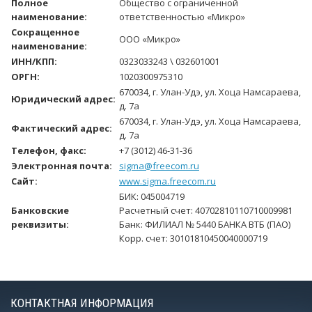
Полное
Общество с ограниченной
наименование:
ответственностью «Микро»
Сокращенное
ООО «Микро»
наименование:
ИНН/КПП:
0323033243 \ 032601001
ОРГН:
1020300975310
670034, г. Улан-Удэ, ул. Хоца Намсараева,
Юридический адрес:
д. 7а
670034, г. Улан-Удэ, ул. Хоца Намсараева,
Фактический адрес:
д. 7а
Телефон, факс:
+7 (3012) 46-31-36
Электронная почта:
sigma@freecom.ru
Сайт:
www.sigma.freecom.ru
БИК: 045004719
Банковские
Расчетный счет: 40702810110710009981
реквизиты:
Банк: ФИЛИАЛ № 5440 БАНКА ВТБ (ПАО)
Корр. счет: 30101810450040000719
КОНТАКТНАЯ ИНФОРМАЦИЯ