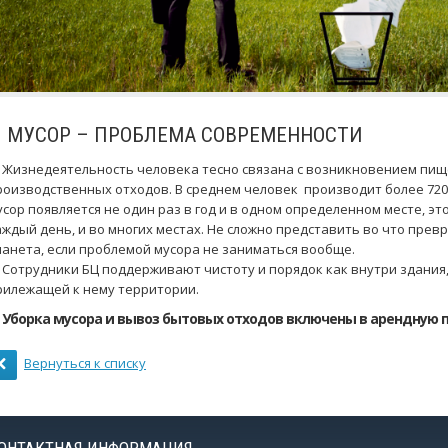
УСОР – ПРОБЛЕМА СОВРЕМЕННОСТИ
изнедеятельность человека тесно связана с возникновением пищ
роизводственных отходов. В среднем человек производит более 720 к
усор появляется не один раз в год и в одном определенном месте, эт
аждый день, и во многих местах. Не сложно представить во что прев
ланета, если проблемой мусора не заниматься вообще.
отрудники БЦ поддерживают чистоту и порядок как внутри здания, 
рилежащей к нему территории.
борка мусора и вывоз бытовых отходов включены в арендную п
Вернуться к списку