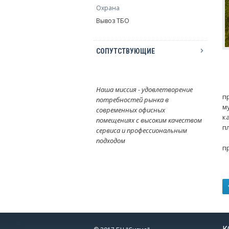
Охрана
Вывоз ТБО
СОПУТСТВУЮЩИЕ
М
Ж
Наша миссия - удовлетворение
п
потребностей рынка в
м
современных офисных
к
помещениях с высоким качеством
п
сервиса и профессиональным
С
подходом
п
У