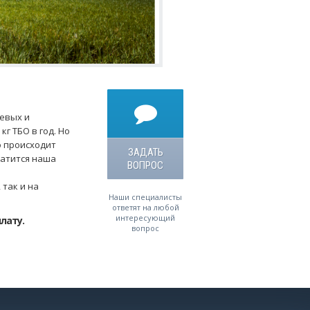
евых и
г ТБО в год. Но
о происходит
ЗАДАТЬ
ратится наша
ВОПРОС
так и на
Наши специалисты
ответят на любой
интересующий
лату.
вопрос