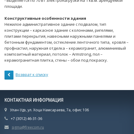
- Выделяется по 70 Вт электронагрузки на 1 кв.м. арендуемой
площади.
Конструктивные особенности здания
Нежилое административное здание с подвалом, тип
конструкции – каркасное здание с колоннами, ригелями,
плитами перекрытия, навесными наружными панелями и
бетонным фундаментом, остекление ленточного типа, кровля –
профнастил, наружная отделка – керамогранит, алюминиевый
композитный материал, потолок – Armstrong, пол –
керамогранитная плитка, стены – обои под покраску.
Возврат к списку
КОНТАКТНАЯ ИНФОРМАЦИЯ
Улан-Удэ, ул. Хоца Намсараева, 7а, офис 106
+7 (3012) 46-31-36
sigma@freecom.ru