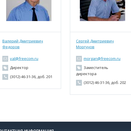
Валерий Дмитриевич
Сергей Дмитриевич
Федоров
Моргунов
val@freecom.ru
morgan@freecom.ru
Директор
Заместитель
директора
(3012) 46-31-36, доб. 201
(3012) 46-31-36, доб. 202