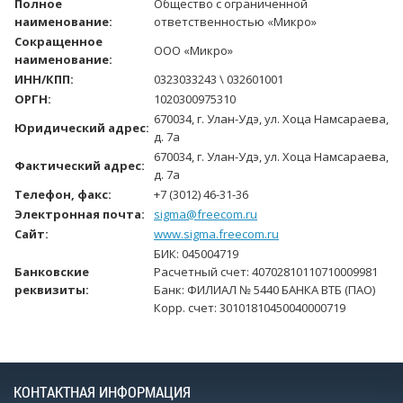
Полное
Общество с ограниченной
наименование:
ответственностью «Микро»
Сокращенное
ООО «Микро»
наименование:
ИНН/КПП:
0323033243 \ 032601001
ОРГН:
1020300975310
670034, г. Улан-Удэ, ул. Хоца Намсараева,
Юридический адрес:
д. 7а
670034, г. Улан-Удэ, ул. Хоца Намсараева,
Фактический адрес:
д. 7а
Телефон, факс:
+7 (3012) 46-31-36
Электронная почта:
sigma@freecom.ru
Сайт:
www.sigma.freecom.ru
БИК: 045004719
Банковские
Расчетный счет: 40702810110710009981
реквизиты:
Банк: ФИЛИАЛ № 5440 БАНКА ВТБ (ПАО)
Корр. счет: 30101810450040000719
КОНТАКТНАЯ ИНФОРМАЦИЯ