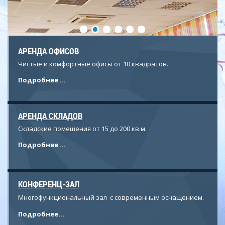
АРЕНДА ОФИСОВ
Чистые и комфортные офисы от 10 квадратов.
ТЕХНИЧЕСКОЕ ОСНАЩЕНИЕ
Подробнее ...
БЦ оснащен современными системами безопасности,
телекоммуникаций, энергообеспечения, вентиляции,
кондиционирования, отопления,
водоснабжения, энергосбережения.
АРЕНДА СКЛАДОВ
Складские помещения от 15 до 200 кв.м.
Подробнее ...
КОНФЕРЕНЦ-ЗАЛ
Многофункциональный зал с современным оснащением.
Подробнее...