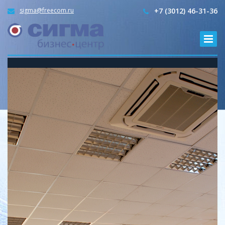
sigma@freecom.ru
+7 (3012) 46-31-36